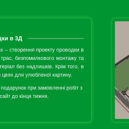
дки в 3Д
их – створення проекту проводки в
 трас, безпомилкового монтажу та
еріал без надлишків. Крім того, в
и цвях для улюбленої картину.
 подарунок при замовленні робіт з
айт до кінця тижня.