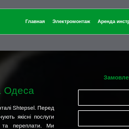
Главная
Электромонтаж
Аренда инст
Замовле
а Одеса
рталі Shtepsel. Перед
нують якісні послуги
в та переплати. Ми