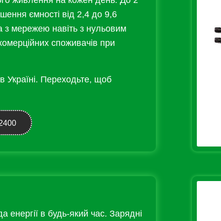
го живлення на кожен день. До 2
шення ємності від 2,4 до 9,6
а з мережею навіть з нульовим
омерційних споживачів при
 в Україні. Переходьте, щоб
2400
а енергії в будь-який час. Зарядні