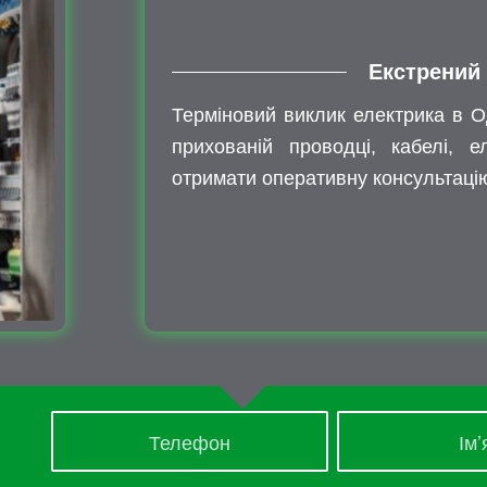
Екстрений
Терміновий виклик електрика в О
прихованій проводці, кабелі, 
отримати оперативну консультаці