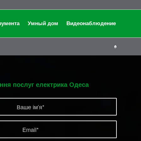
румента
Умный дом
Видеонаблюдение
🏠
ння послуг електрика Одеса